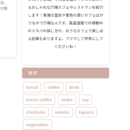
方法、
るおしゃれな穴場カフェやレストランを紹介
ムが感
します！東海は空気や景色の良いカフェばか
りなので穴場なんです。高速道路での移動中
のスタバの探し方や、おうちカフェで楽しめ
る記事もありますよ。ブクマして参考にして
くださいね！
タグ
bread
coffee
drink
korea-coffee
shake
soy
starbucks
sweets
tapioca
vegetables