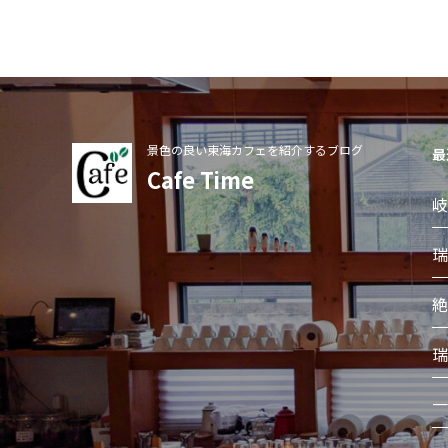
景色の良い東海カフェを紹介するブログ
最
Cafe Time
岐
瑞
絶
瑞
一