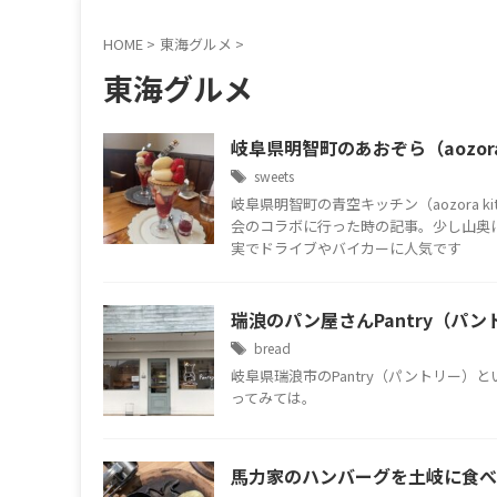
HOME
>
東海グルメ
>
東海グルメ
岐阜県明智町のあおぞら（aozora
sweets
岐阜県明智町の青空キッチン（aozora
会のコラボに行った時の記事。少し山奥
実でドライブやバイカーに人気です
瑞浪のパン屋さんPantry（パ
bread
岐阜県瑞浪市のPantry（パントリー
ってみては。
馬力家のハンバーグを土岐に食べ