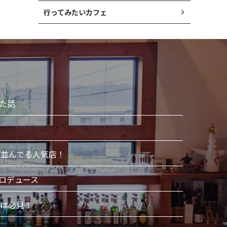
行ってみたいカフェ
した話
並んでる人気店！
ロデュース
は必見！