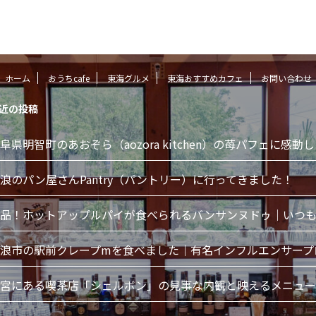
ホーム
おうちcafe
東海グルメ
東海おすすめカフェ
お問い合わせ
近の投稿
阜県明智町のあおぞら（aozora kitchen）の苺パフェに感動
浪のパン屋さんPantry（パントリー）に行ってきました！
品！ホットアップルパイが食べられるバンサンヌドゥ｜いつも
浪市の駅前クレープmを食べました｜有名インフルエンサープ
宮にある喫茶店「シェルボン」の見事な内観と映えるメニュー