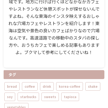
域です。地方に行けば行くほどなかなかカフェ
やレストランなど休憩スポットが探せないんで
すよね。そんな東海のインスタ映えするおしゃ
れな穴場カフェやレストランを紹介します！東
海は空気や景色の良いカフェばかりなので穴場
なんです。高速道路での移動中のスタバの探し
方や、おうちカフェで楽しめる記事もあります
よ。ブクマして参考にしてくださいね！
タグ
bread
coffee
drink
korea-coffee
shake
soy
starbucks
sweets
tapioca
vegetables