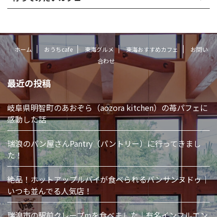
ホーム
おうちcafe
東海グルメ
東海おすすめカフェ
お問い
合わせ
最近の投稿
岐阜県明智町のあおぞら（aozora kitchen）の苺パフェに
感動した話
瑞浪のパン屋さんPantry（パントリー）に行ってきまし
た！
絶品！ホットアップルパイが食べられるバンサンヌドゥ｜
いつも並んでる人気店！
瑞浪市の駅前クレープmを食べました｜有名インフルエン