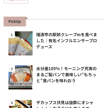
PickUp
瑞浪市の駅前クレープmを食べま
1
した｜有名インフルエンサープロ
デュース
水分量105％！モーニング充実の
2
まるご製パンで美味しい“もちっ
と”食パンを味わおう
ザカップス伏見は抜群にオシャ
3