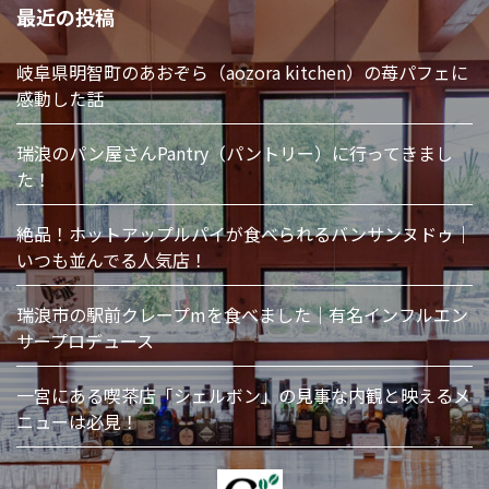
最近の投稿
岐阜県明智町のあおぞら（aozora kitchen）の苺パフェに
感動した話
瑞浪のパン屋さんPantry（パントリー）に行ってきまし
た！
絶品！ホットアップルパイが食べられるバンサンヌドゥ｜
いつも並んでる人気店！
瑞浪市の駅前クレープmを食べました｜有名インフルエン
サープロデュース
一宮にある喫茶店「シェルボン」の見事な内観と映えるメ
ニューは必見！