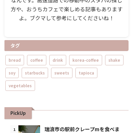
なんです。高速道路での移動中のスタバの探し
方や、おうちカフェで楽しめる記事もあります
よ。ブクマして参考にしてくださいね！
タグ
bread
coffee
drink
korea-coffee
shake
soy
starbucks
sweets
tapioca
vegetables
PickUp
瑞浪市の駅前クレープmを食べま
1