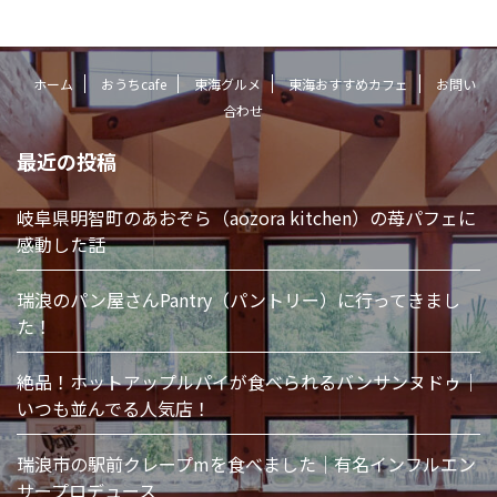
ホーム
おうちcafe
東海グルメ
東海おすすめカフェ
お問い
合わせ
最近の投稿
岐阜県明智町のあおぞら（aozora kitchen）の苺パフェに
感動した話
瑞浪のパン屋さんPantry（パントリー）に行ってきまし
た！
絶品！ホットアップルパイが食べられるバンサンヌドゥ｜
いつも並んでる人気店！
瑞浪市の駅前クレープmを食べました｜有名インフルエン
サープロデュース