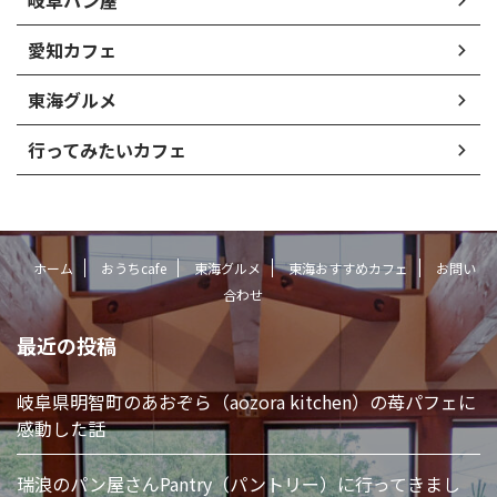
岐阜パン屋
愛知カフェ
東海グルメ
行ってみたいカフェ
ホーム
おうちcafe
東海グルメ
東海おすすめカフェ
お問い
合わせ
最近の投稿
岐阜県明智町のあおぞら（aozora kitchen）の苺パフェに
感動した話
瑞浪のパン屋さんPantry（パントリー）に行ってきまし