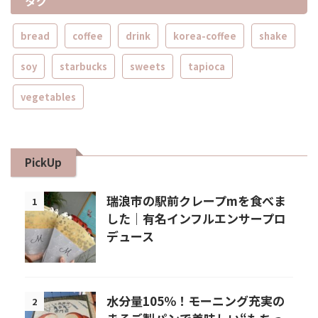
タグ
bread
coffee
drink
korea-coffee
shake
soy
starbucks
sweets
tapioca
vegetables
PickUp
瑞浪市の駅前クレープmを食べま
1
した｜有名インフルエンサープロ
デュース
水分量105％！モーニング充実の
2