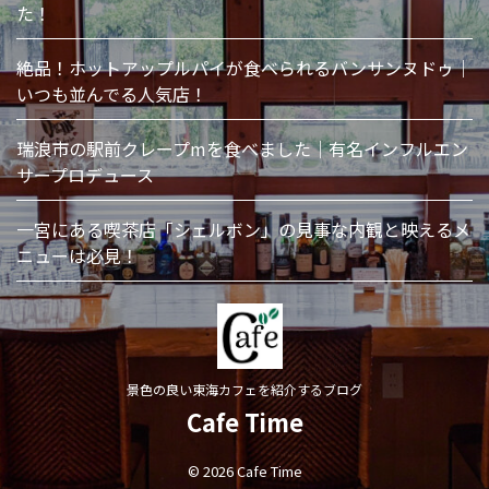
た！
絶品！ホットアップルパイが食べられるバンサンヌドゥ｜
いつも並んでる人気店！
瑞浪市の駅前クレープmを食べました｜有名インフルエン
サープロデュース
一宮にある喫茶店「シェルボン」の見事な内観と映えるメ
ニューは必見！
景色の良い東海カフェを紹介するブログ
Cafe Time
© 2026 Cafe Time