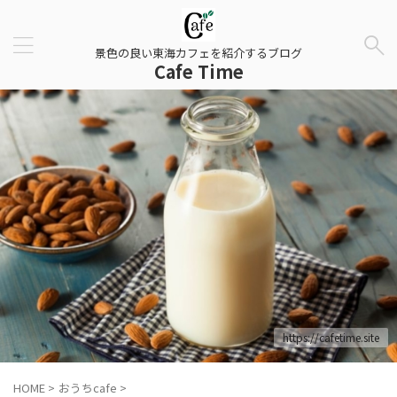
景色の良い東海カフェを紹介するブログ
Cafe Time
https://cafetime.site
HOME
>
おうちcafe
>