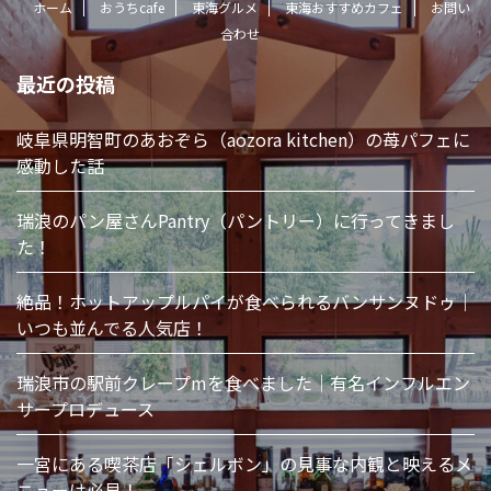
ホーム
おうちcafe
東海グルメ
東海おすすめカフェ
お問い
合わせ
最近の投稿
岐阜県明智町のあおぞら（aozora kitchen）の苺パフェに
感動した話
瑞浪のパン屋さんPantry（パントリー）に行ってきまし
た！
絶品！ホットアップルパイが食べられるバンサンヌドゥ｜
いつも並んでる人気店！
瑞浪市の駅前クレープmを食べました｜有名インフルエン
サープロデュース
一宮にある喫茶店「シェルボン」の見事な内観と映えるメ
ニューは必見！