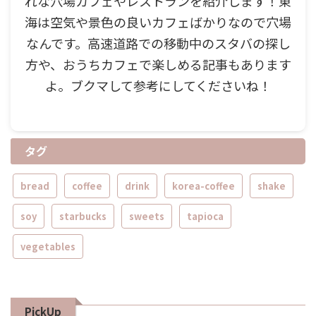
れな穴場カフェやレストランを紹介します！東
海は空気や景色の良いカフェばかりなので穴場
なんです。高速道路での移動中のスタバの探し
方や、おうちカフェで楽しめる記事もあります
よ。ブクマして参考にしてくださいね！
タグ
bread
coffee
drink
korea-coffee
shake
soy
starbucks
sweets
tapioca
vegetables
PickUp