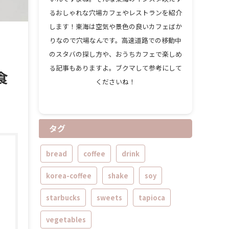
るおしゃれな穴場カフェやレストランを紹介
します！東海は空気や景色の良いカフェばか
りなので穴場なんです。高速道路での移動中
のスタバの探し方や、おうちカフェで楽しめ
る記事もありますよ。ブクマして参考にして
食
くださいね！
タグ
bread
coffee
drink
korea-coffee
shake
soy
starbucks
sweets
tapioca
vegetables